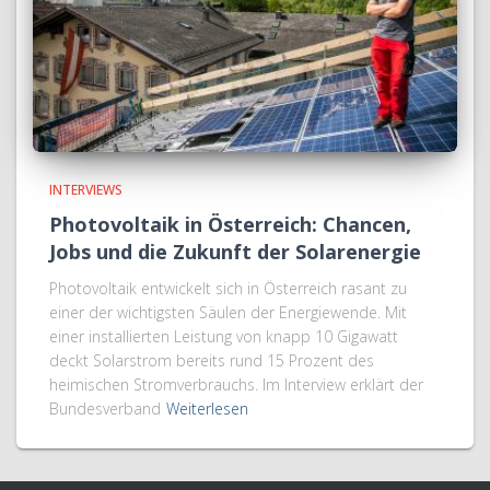
INTERVIEWS
Photovoltaik in Österreich: Chancen,
Jobs und die Zukunft der Solarenergie
Photovoltaik entwickelt sich in Österreich rasant zu
einer der wichtigsten Säulen der Energiewende. Mit
einer installierten Leistung von knapp 10 Gigawatt
deckt Solarstrom bereits rund 15 Prozent des
heimischen Stromverbrauchs. Im Interview erklärt der
Bundesverband
Weiterlesen