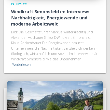
INTERVIEWS
Windkraft Simonsfeld im Interview:
Nachhaltigkeit, Energiewende und
moderne Arbeitswelt
Bild: Die Geschäftsführer Markus Winter (rechts) und
Alexander Hochauer (links) ©Windkraft Simonsfeld,
Klaus Rockenbauer Die Energiewende braucht
Unternehmen, die Nachhaltigkeit ganzheitlich denken –
ökologisch, wirtschaftlich und sozial. Im Interview erklärt
Windkraft Simonsfeld, wie das Unternehmen
Weiterlesen