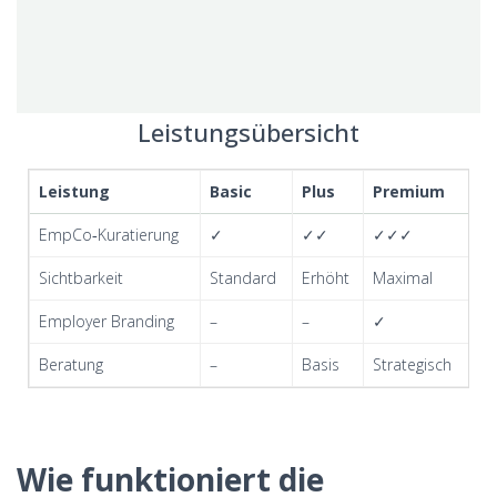
Leistungsübersicht
Leistung
Basic
Plus
Premium
En
EmpCo‑Kuratierung
✓
✓✓
✓✓✓
✓
Sichtbarkeit
Standard
Erhöht
Maximal
In
Employer Branding
–
–
✓
✓
Beratung
–
Basis
Strategisch
Ga
Wie funktioniert die