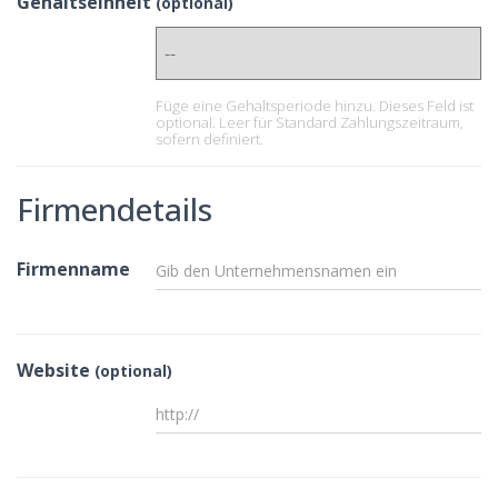
Gehaltseinheit
(optional)
Füge eine Gehaltsperiode hinzu. Dieses Feld ist
optional. Leer für Standard Zahlungszeitraum,
sofern definiert.
Firmendetails
Firmenname
Website
(optional)