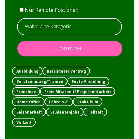
Nur Remote Postionen
Ausbildung
Befristeter Vertrag
Berufseinstieg/Trainee
Feste Anstellung
Franchise
Freie Mitarbeit/ Projektmitarbeit
Home Office
Lehre o.ä.
Praktikum
Saisonarbeit
Studentenjobs
Teilzeit
Vollzeit