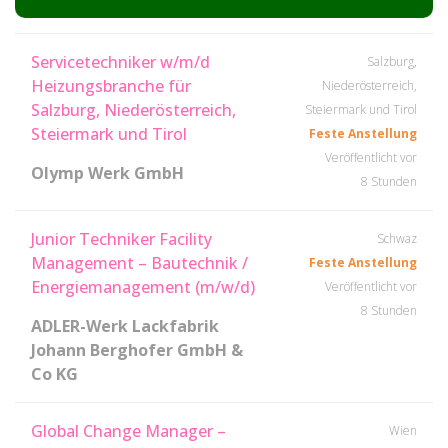
Servicetechniker w/m/d
Salzburg,
Heizungsbranche für
Niederösterreich,
Salzburg, Niederösterreich,
Steiermark und Tirol
Steiermark und Tirol
Feste Anstellung
Veröffentlicht vor
Olymp Werk GmbH
8 Stunden
Junior Techniker Facility
Schwaz
Management – Bautechnik /
Feste Anstellung
Energiemanagement (m/w/d)
Veröffentlicht vor
8 Stunden
ADLER-Werk Lackfabrik
Johann Berghofer GmbH &
Co KG
Global Change Manager –
Wien