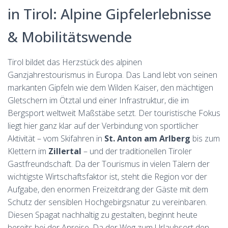
in Tirol: Alpine Gipfelerlebnisse
& Mobilitätswende
Tirol bildet das Herzstück des alpinen
Ganzjahrestourismus in Europa. Das Land lebt von seinen
markanten Gipfeln wie dem Wilden Kaiser, den mächtigen
Gletschern im Ötztal und einer Infrastruktur, die im
Bergsport weltweit Maßstäbe setzt. Der touristische Fokus
liegt hier ganz klar auf der Verbindung von sportlicher
Aktivität – vom Skifahren in
St. Anton am Arlberg
bis zum
Klettern im
Zillertal
– und der traditionellen Tiroler
Gastfreundschaft. Da der Tourismus in vielen Tälern der
wichtigste Wirtschaftsfaktor ist, steht die Region vor der
Aufgabe, den enormen Freizeitdrang der Gäste mit dem
Schutz der sensiblen Hochgebirgsnatur zu vereinbaren.
Diesen Spagat nachhaltig zu gestalten, beginnt heute
bereits bei der Anreise. Da der Weg zum Urlaubsort den