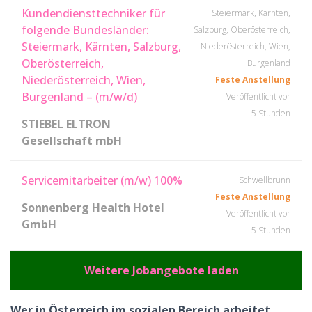
Kundendiensttechniker für
Steiermark, Kärnten,
folgende Bundesländer:
Salzburg, Oberösterreich,
Steiermark, Kärnten, Salzburg,
Niederösterreich, Wien,
Oberösterreich,
Burgenland
Niederösterreich, Wien,
Feste Anstellung
Burgenland – (m/w/d)
Veröffentlicht vor
5 Stunden
STIEBEL ELTRON
Gesellschaft mbH
Servicemitarbeiter (m/w) 100%
Schwellbrunn
Feste Anstellung
Sonnenberg Health Hotel
Veröffentlicht vor
GmbH
5 Stunden
Weitere Jobangebote laden
Wer in Österreich im sozialen Bereich arbeitet,