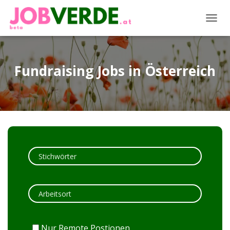
NAVIG
Fundraising Jobs in Österreich
Nur Remote Postionen