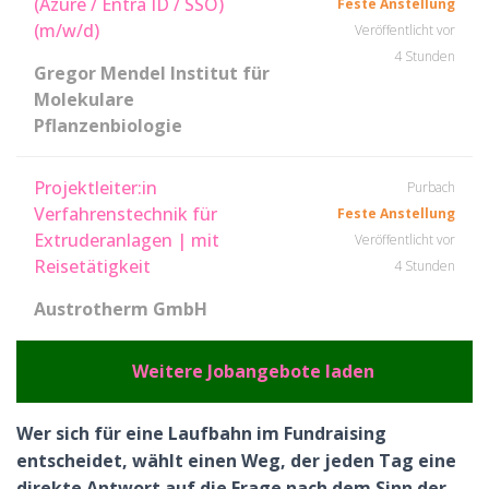
(Azure / Entra ID / SSO)
Feste Anstellung
(m/w/d)
Veröffentlicht vor
4 Stunden
Gregor Mendel Institut für
Molekulare
Pflanzenbiologie
Projektleiter:in
Purbach
Verfahrenstechnik für
Feste Anstellung
Extruderanlagen | mit
Veröffentlicht vor
Reisetätigkeit
4 Stunden
Austrotherm GmbH
Weitere Jobangebote laden
Wer sich für eine Laufbahn im Fundraising
entscheidet, wählt einen Weg, der jeden Tag eine
direkte Antwort auf die Frage nach dem Sinn der