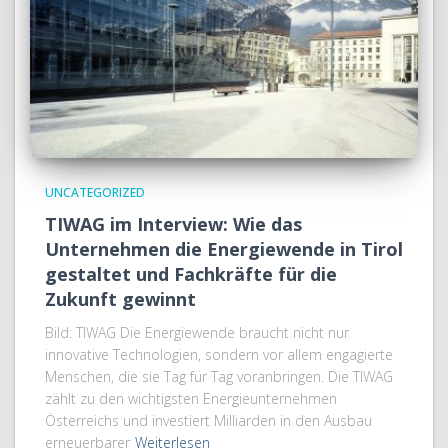
UNCATEGORIZED
TIWAG im Interview: Wie das
Unternehmen die Energiewende in Tirol
gestaltet und Fachkräfte für die
Zukunft gewinnt
Bild: TIWAG Die Energiewende braucht nicht nur
innovative Technologien, sondern vor allem engagierte
Menschen, die sie Tag für Tag voranbringen. Die TIWAG
zählt zu den wichtigsten Energieunternehmen
Österreichs und investiert Milliarden in den Ausbau
erneuerbarer
Weiterlesen