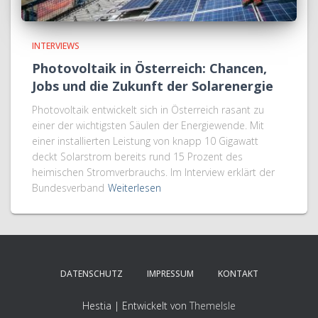
INTERVIEWS
Photovoltaik in Österreich: Chancen,
Jobs und die Zukunft der Solarenergie
Photovoltaik entwickelt sich in Österreich rasant zu
einer der wichtigsten Säulen der Energiewende. Mit
einer installierten Leistung von knapp 10 Gigawatt
deckt Solarstrom bereits rund 15 Prozent des
heimischen Stromverbrauchs. Im Interview erklärt der
Bundesverband
Weiterlesen
DATENSCHUTZ
IMPRESSUM
KONTAKT
Hestia | Entwickelt von
ThemeIsle