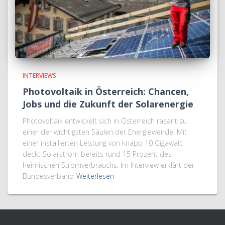
INTERVIEWS
Photovoltaik in Österreich: Chancen,
Jobs und die Zukunft der Solarenergie
Photovoltaik entwickelt sich in Österreich rasant zu
einer der wichtigsten Säulen der Energiewende. Mit
einer installierten Leistung von knapp 10 Gigawatt
deckt Solarstrom bereits rund 15 Prozent des
heimischen Stromverbrauchs. Im Interview erklärt der
Bundesverband
Weiterlesen