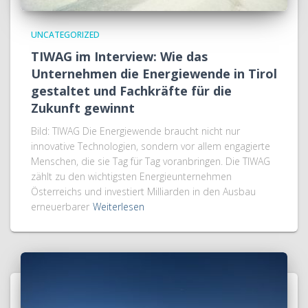
UNCATEGORIZED
TIWAG im Interview: Wie das
Unternehmen die Energiewende in Tirol
gestaltet und Fachkräfte für die
Zukunft gewinnt
Bild: TIWAG Die Energiewende braucht nicht nur
innovative Technologien, sondern vor allem engagierte
Menschen, die sie Tag für Tag voranbringen. Die TIWAG
zählt zu den wichtigsten Energieunternehmen
Österreichs und investiert Milliarden in den Ausbau
erneuerbarer
Weiterlesen