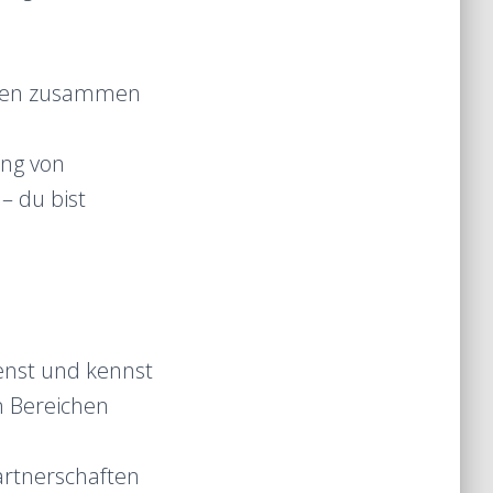
kten zusammen
ng von
– du bist
enst und kennst
n Bereichen
rtnerschaften