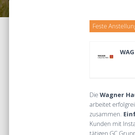
Feste Anstellun
WAGN
Die
Wagner Ha
arbeitet erfolgr
zusammen.
Ein
Kunden mit Insta
tätigen GC Grupp