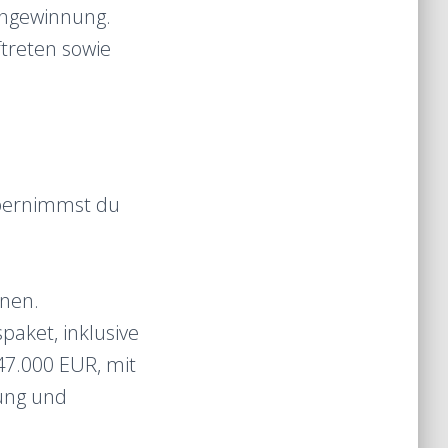
engewinnung.
treten sowie
übernimmst du
enen.
spaket, inklusive
 47.000 EUR, mit
rung und