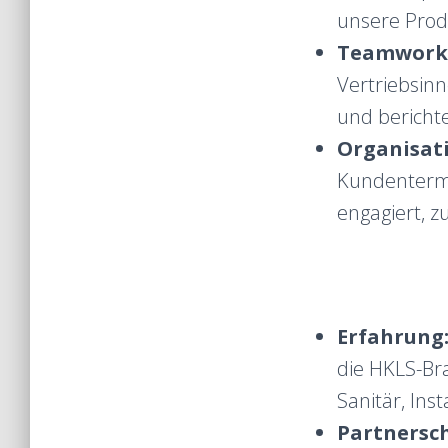
unsere Prod
Teamwork
Vertriebsin
und berichte
Organisat
Kundentermi
engagiert, z
Erfahrung
die HKLS-Br
Sanitär, Ins
Partnersc