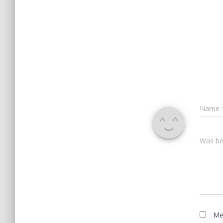
Name
Was bes
Me