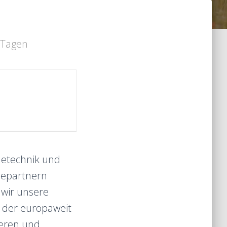
3 Tagen
detechnik und
riepartnern
 wir unsere
l der europaweit
heren und