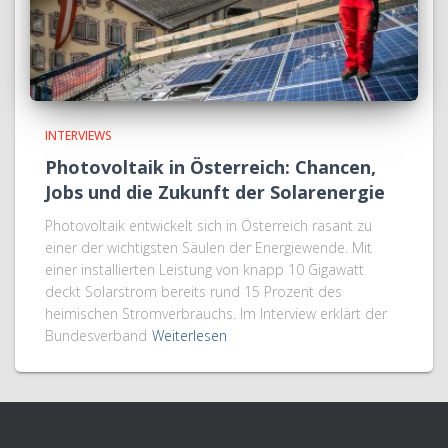
INTERVIEWS
Photovoltaik in Österreich: Chancen,
Jobs und die Zukunft der Solarenergie
Photovoltaik entwickelt sich in Österreich rasant zu
einer der wichtigsten Säulen der Energiewende. Mit
einer installierten Leistung von knapp 10 Gigawatt
deckt Solarstrom bereits rund 15 Prozent des
heimischen Stromverbrauchs. Im Interview erklärt der
Bundesverband
Weiterlesen