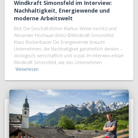
Windkraft Simonsfeld im Interview:
Nachhaltigkeit, Energiewende und
moderne Arbeitswelt
Bild: Die Geschäftsführer Markus Winter (rechts) und
Alexander Hochauer (links) ©Windkraft Simonsfeld,
Klaus Rockenbauer Die Energiewende braucht
Unternehmen, die Nachhaltigkeit ganzheitlich denken –
ökologisch, wirtschaftlich und sozial. Im Interview erklärt
Windkraft Simonsfeld, wie das Unternehmen
Weiterlesen