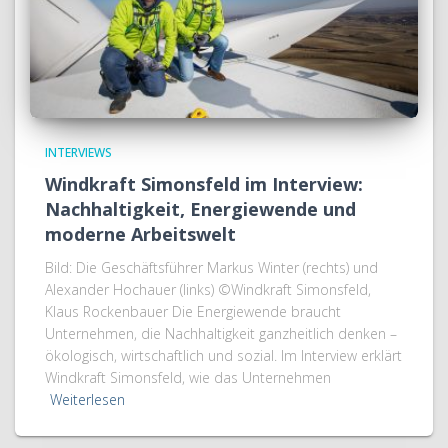
INTERVIEWS
Windkraft Simonsfeld im Interview:
Nachhaltigkeit, Energiewende und
moderne Arbeitswelt
Bild: Die Geschäftsführer Markus Winter (rechts) und
Alexander Hochauer (links) ©Windkraft Simonsfeld,
Klaus Rockenbauer Die Energiewende braucht
Unternehmen, die Nachhaltigkeit ganzheitlich denken –
ökologisch, wirtschaftlich und sozial. Im Interview erklärt
Windkraft Simonsfeld, wie das Unternehmen
Weiterlesen