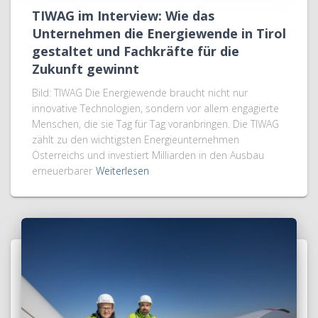
TIWAG im Interview: Wie das
Unternehmen die Energiewende in Tirol
gestaltet und Fachkräfte für die
Zukunft gewinnt
Bild: TIWAG Die Energiewende braucht nicht nur
innovative Technologien, sondern vor allem engagierte
Menschen, die sie Tag für Tag voranbringen. Die TIWAG
zählt zu den wichtigsten Energieunternehmen
Österreichs und investiert Milliarden in den Ausbau
erneuerbarer
Weiterlesen