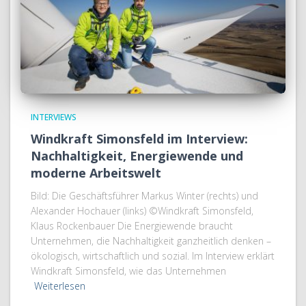
INTERVIEWS
Windkraft Simonsfeld im Interview:
Nachhaltigkeit, Energiewende und
moderne Arbeitswelt
Bild: Die Geschäftsführer Markus Winter (rechts) und
Alexander Hochauer (links) ©Windkraft Simonsfeld,
Klaus Rockenbauer Die Energiewende braucht
Unternehmen, die Nachhaltigkeit ganzheitlich denken –
ökologisch, wirtschaftlich und sozial. Im Interview erklärt
Windkraft Simonsfeld, wie das Unternehmen
Weiterlesen