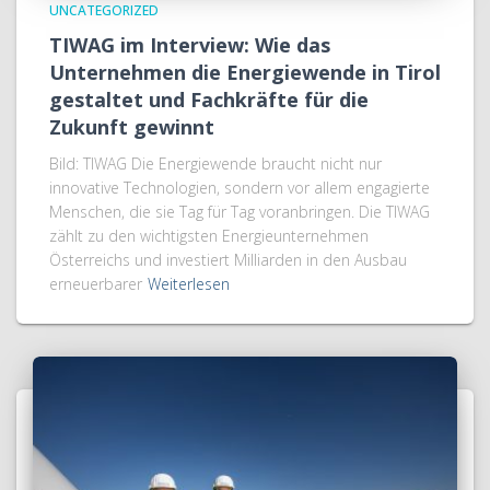
UNCATEGORIZED
TIWAG im Interview: Wie das
Unternehmen die Energiewende in Tirol
gestaltet und Fachkräfte für die
Zukunft gewinnt
Bild: TIWAG Die Energiewende braucht nicht nur
innovative Technologien, sondern vor allem engagierte
Menschen, die sie Tag für Tag voranbringen. Die TIWAG
zählt zu den wichtigsten Energieunternehmen
Österreichs und investiert Milliarden in den Ausbau
erneuerbarer
Weiterlesen