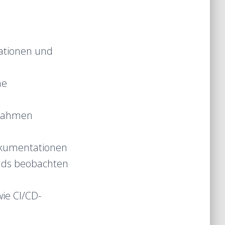
ationen und
he
ßnahmen
okumentationen
ends beobachten
ie CI/CD-