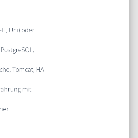
FH, Uni) oder
, PostgreSQL,
che, Tomcat, HA-
fahrung mit
iner