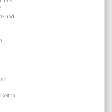
chniken,
s
rte und
n
und
hkeiten