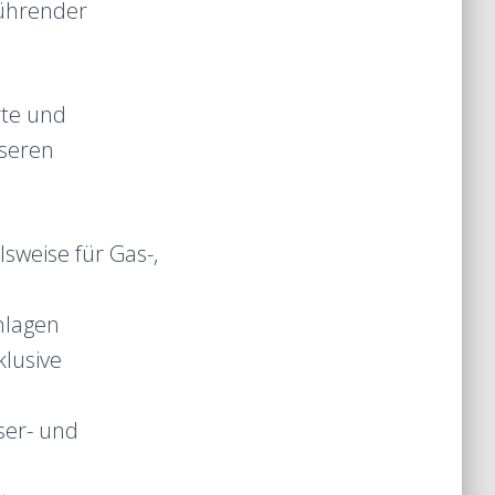
führender
rte und
nseren
sweise für Gas-,
nlagen
klusive
ser- und