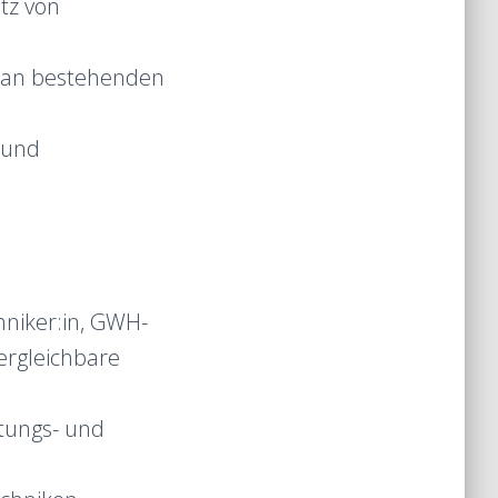
tz von
n an bestehenden
 und
hniker:in, GWH-
vergleichbare
ftungs- und