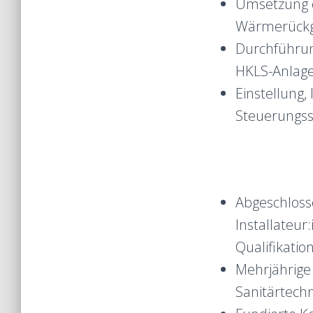
Umsetzung e
Wärmerückg
Durchführun
HKLS-Anlag
Einstellung
Steuerungs
Abgeschloss
Installateur
Qualifikatio
Mehrjährige 
Sanitärtechn