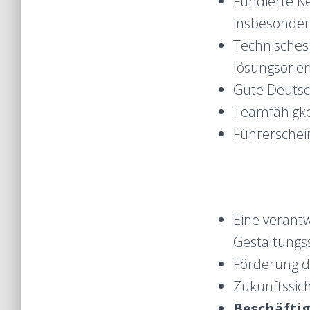
Fundierte K
insbesonder
Technisches 
lösungsorien
Gute Deutsc
Teamfähigke
Führerschein
Eine verant
Gestaltungs
Förderung de
Zukunftssich
Beschäfti