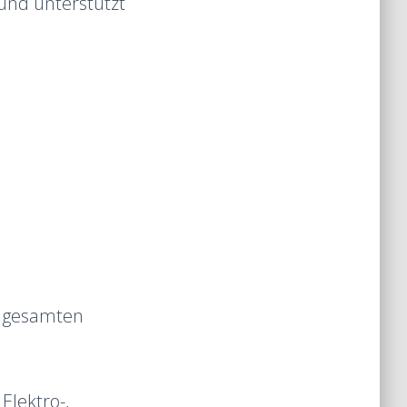
 und unterstützt
r gesamten
Elektro-,