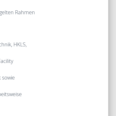
egelten Rahmen
hnik, HKLS,
cility
k sowie
beitsweise