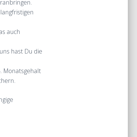
oranbringen.
langfristigen
das auch
 uns hast Du die
4. Monatsgehalt
chern.
ngige