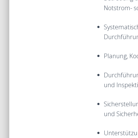
Notstrom- s
Systematisc
Durchführu
Planung, Koo
Durchführun
und Inspekt
Sicherstellu
und Sicher
Unterstützu