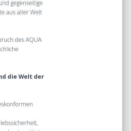
und gegenseitige
e aus aller Welt
spruch des AQUA
chliche
d die Welt der
tzeskonformen
.
iebssicherheit,