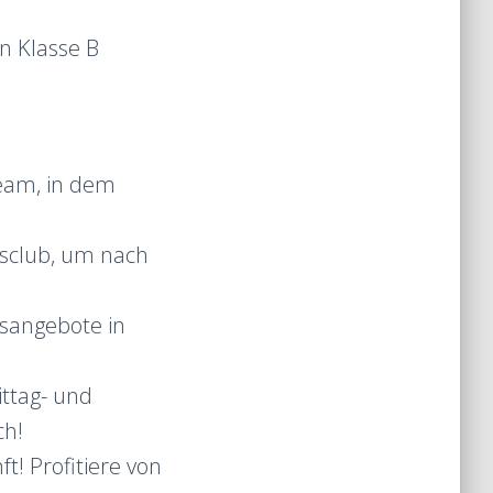
n Klasse B
eam, in dem
sclub, um nach
ssangebote in
ttag- und
ch!
t! Profitiere von