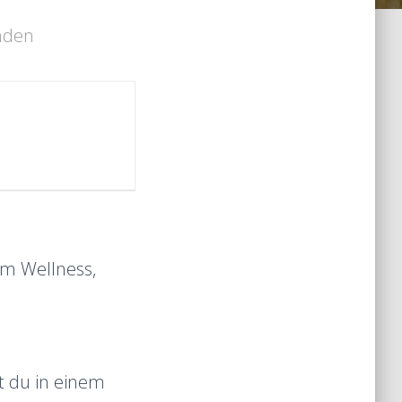
unden
em Wellness,
st du in einem