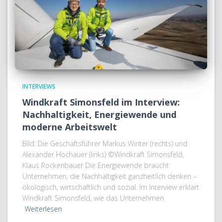
INTERVIEWS
Windkraft Simonsfeld im Interview:
Nachhaltigkeit, Energiewende und
moderne Arbeitswelt
Bild: Die Geschäftsführer Markus Winter (rechts) und
Alexander Hochauer (links) ©Windkraft Simonsfeld,
Klaus Rockenbauer Die Energiewende braucht
Unternehmen, die Nachhaltigkeit ganzheitlich denken –
ökologisch, wirtschaftlich und sozial. Im Interview erklärt
Windkraft Simonsfeld, wie das Unternehmen
Weiterlesen