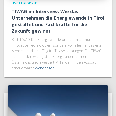
UNCATEGORIZED
TIWAG im Interview: Wie das
Unternehmen die Energiewende in Tirol
gestaltet und Fachkräfte für die
Zukunft gewinnt
Bild: TIWAG Die Energiewende braucht nicht nur
innovative Technologien, sondern vor allem engagierte
Menschen, die sie Tag für Tag voranbringen. Die TIWAG
zählt zu den wichtigsten Energieunternehmen
Österreichs und investiert Milliarden in den Ausbau
erneuerbarer
Weiterlesen