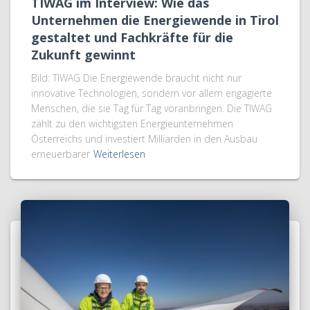
TIWAG im Interview: Wie das
Unternehmen die Energiewende in Tirol
gestaltet und Fachkräfte für die
Zukunft gewinnt
Bild: TIWAG Die Energiewende braucht nicht nur
innovative Technologien, sondern vor allem engagierte
Menschen, die sie Tag für Tag voranbringen. Die TIWAG
zählt zu den wichtigsten Energieunternehmen
Österreichs und investiert Milliarden in den Ausbau
erneuerbarer
Weiterlesen