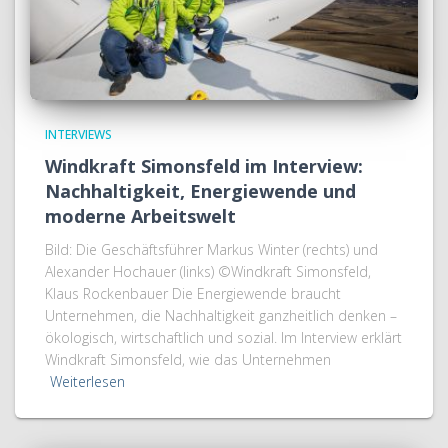
INTERVIEWS
Windkraft Simonsfeld im Interview:
Nachhaltigkeit, Energiewende und
moderne Arbeitswelt
Bild: Die Geschäftsführer Markus Winter (rechts) und
Alexander Hochauer (links) ©Windkraft Simonsfeld,
Klaus Rockenbauer Die Energiewende braucht
Unternehmen, die Nachhaltigkeit ganzheitlich denken –
ökologisch, wirtschaftlich und sozial. Im Interview erklärt
Windkraft Simonsfeld, wie das Unternehmen
Weiterlesen