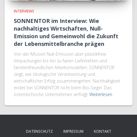
INTERVIEWS
SONNENTOR im Interview: Wie
nachhaltiges Wirtschaften, Null-
Emission und Gemeinwohl die Zukunft
der Lebensmittelbranche prägen
Von der Mission Null-Emission über plastikfreie
Verpackungen bis hin zu fairen Lieferketten und
familienfreundlichen Arbeitsmodellen: SONNENTOR
zeigt, wie ökologische Verantwortung und
wirtschaftlicher Erfolg zusammengehen. Nachhaltigkeit
endet bei SONNENTOR nicht beim Bio-Siegel. Das
österreichische Unternehmen verfolgt
Weiterlesen
DATENSCHUTZ
IMPRESSUM
KONTAKT