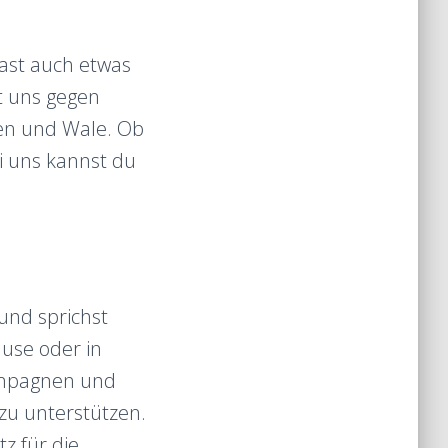
ast auch etwas
t uns gegen
en und Wale. Ob
ei uns kannst du
und sprichst
ause oder in
ampagnen und
zu unterstützen.
z für die