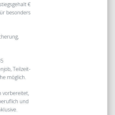
stiegsgehalt €
 für besonders
icherung,
35
ob, Teilzeit-
he möglich.
h vorbereitet,
eruflich und
klusive.