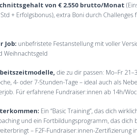
chnittsgehalt von € 2.550 brutto/Monat
(Ein
 Std + Erfolgsbonus), extra Boni durch Challenges
r Job:
unbefristete Festanstellung mit voller Vers
d Weihnachtsgeld
rbeitszeitmodelle,
die zu dir passen: Mo–Fr 21–
e, 4- oder 7-Stunden-Tage – ideal auch als Nebenj
job. Für erfahrene Fundraiser:innen ab 14h/Woc
iterkommen:
Ein “Basic Training”, das dich wirklic
oaching und ein Fortbildungsprogramm, das dich b
eiterbringt – F2F-Fundraiser:innen-Zertifizierung in