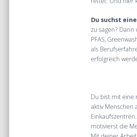
rettet. Und hier
Du suchst ein
zu sagen? Dann 
PFAS, Greenwash
als Berufserfahre
erfolgreich werd
Du bist mit eine
aktiv Menschen an
Einkaufszentren
motivierst die M
Mit deiner Arbei