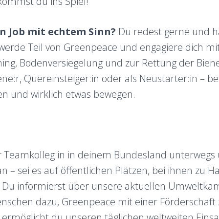
 kommst du ins Spiel!
en Job mit echtem Sinn?
Du redest gerne und h
werde Teil von Greenpeace und engagiere dich mi
ing, Bodenversiegelung und zur Rettung der Bien
ne:r, Quereinsteiger:in oder als Neustarter:in – b
en und wirklich etwas bewegen.
:r Teamkolleg:in in deinem Bundesland unterwegs 
 – sei es auf öffentlichen Plätzen, bei ihnen zu H
. Du informierst über unsere aktuellen Umweltk
enschen dazu, Greenpeace mit einer Förderschaft 
t ermöglicht du unseren täglichen weltweiten Einsat