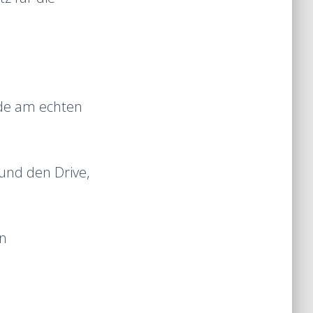
ude am echten
und den Drive,
en