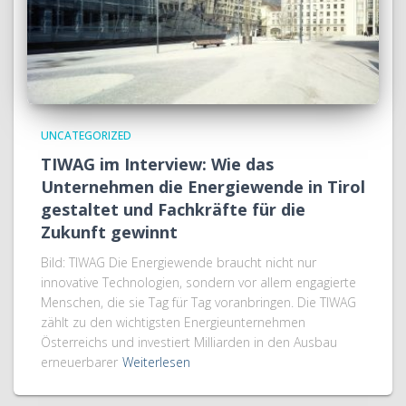
UNCATEGORIZED
TIWAG im Interview: Wie das
Unternehmen die Energiewende in Tirol
gestaltet und Fachkräfte für die
Zukunft gewinnt
Bild: TIWAG Die Energiewende braucht nicht nur
innovative Technologien, sondern vor allem engagierte
Menschen, die sie Tag für Tag voranbringen. Die TIWAG
zählt zu den wichtigsten Energieunternehmen
Österreichs und investiert Milliarden in den Ausbau
erneuerbarer
Weiterlesen