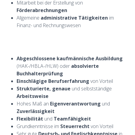
Mitarbeit bei der Erstellung von
Förderabrechnungen
Allgemeine
administrative Tätigkeiten
im
Finanz- und Rechnungswesen
Abgeschlossene kaufmännische Ausbildung
(HAK-/HBLA-/HLW) oder
absolvierte
Buchhalterprüfung
Einschlägige Berufserfahrung
von Vorteil
Strukturierte, genaue
und selbstständige
Arbeitsweise
Hohes Maß an
Eigenverantwortung
und
Zuverlässigkeit
Flexibilität
und
Teamfähigkeit
Grundkenntnisse im
Steuerrecht
von Vorteil
Sehr gute
Deutsch- und Englischkenntnisse
in