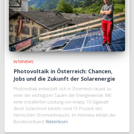
INTERVIEWS
Photovoltaik in Österreich: Chancen,
Jobs und die Zukunft der Solarenergie
Photovoltaik entwickelt sich in Österreich rasant zu
einer der wichtigsten Säulen der Energiewende. Mit
einer installierten Leistung von knapp 10 Gigawatt
deckt Solarstrom bereits rund 15 Prozent des
heimischen Stromverbrauchs. Im Interview erklärt der
Bundesverband
Weiterlesen