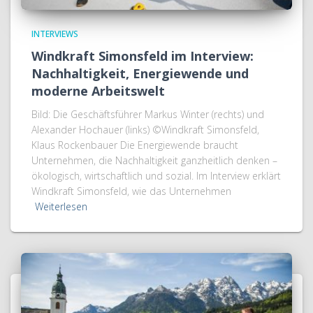
INTERVIEWS
Windkraft Simonsfeld im Interview:
Nachhaltigkeit, Energiewende und
moderne Arbeitswelt
Bild: Die Geschäftsführer Markus Winter (rechts) und
Alexander Hochauer (links) ©Windkraft Simonsfeld,
Klaus Rockenbauer Die Energiewende braucht
Unternehmen, die Nachhaltigkeit ganzheitlich denken –
ökologisch, wirtschaftlich und sozial. Im Interview erklärt
Windkraft Simonsfeld, wie das Unternehmen
Weiterlesen