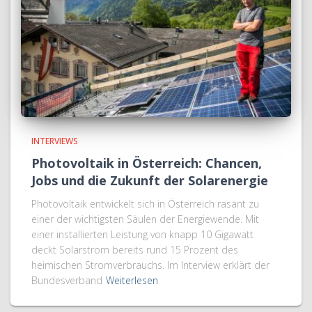
INTERVIEWS
Photovoltaik in Österreich: Chancen,
Jobs und die Zukunft der Solarenergie
Photovoltaik entwickelt sich in Österreich rasant zu
einer der wichtigsten Säulen der Energiewende. Mit
einer installierten Leistung von knapp 10 Gigawatt
deckt Solarstrom bereits rund 15 Prozent des
heimischen Stromverbrauchs. Im Interview erklärt der
Bundesverband
Weiterlesen