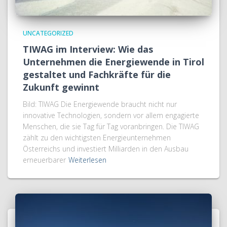
UNCATEGORIZED
TIWAG im Interview: Wie das
Unternehmen die Energiewende in Tirol
gestaltet und Fachkräfte für die
Zukunft gewinnt
Bild: TIWAG Die Energiewende braucht nicht nur
innovative Technologien, sondern vor allem engagierte
Menschen, die sie Tag für Tag voranbringen. Die TIWAG
zählt zu den wichtigsten Energieunternehmen
Österreichs und investiert Milliarden in den Ausbau
erneuerbarer
Weiterlesen