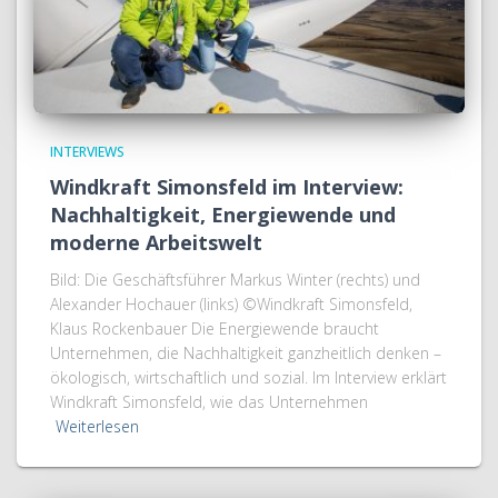
INTERVIEWS
Windkraft Simonsfeld im Interview:
Nachhaltigkeit, Energiewende und
moderne Arbeitswelt
Bild: Die Geschäftsführer Markus Winter (rechts) und
Alexander Hochauer (links) ©Windkraft Simonsfeld,
Klaus Rockenbauer Die Energiewende braucht
Unternehmen, die Nachhaltigkeit ganzheitlich denken –
ökologisch, wirtschaftlich und sozial. Im Interview erklärt
Windkraft Simonsfeld, wie das Unternehmen
Weiterlesen