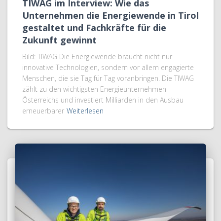
TIWAG im Interview: Wie das
Unternehmen die Energiewende in Tirol
gestaltet und Fachkräfte für die
Zukunft gewinnt
Bild: TIWAG Die Energiewende braucht nicht nur
innovative Technologien, sondern vor allem engagierte
Menschen, die sie Tag für Tag voranbringen. Die TIWAG
zählt zu den wichtigsten Energieunternehmen
Österreichs und investiert Milliarden in den Ausbau
erneuerbarer
Weiterlesen