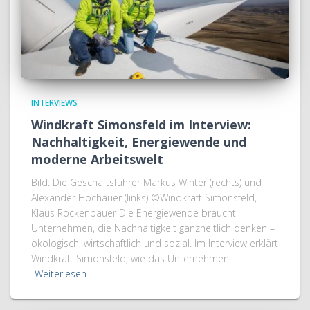
INTERVIEWS
Windkraft Simonsfeld im Interview:
Nachhaltigkeit, Energiewende und
moderne Arbeitswelt
Bild: Die Geschäftsführer Markus Winter (rechts) und
Alexander Hochauer (links) ©Windkraft Simonsfeld,
Klaus Rockenbauer Die Energiewende braucht
Unternehmen, die Nachhaltigkeit ganzheitlich denken –
ökologisch, wirtschaftlich und sozial. Im Interview erklärt
Windkraft Simonsfeld, wie das Unternehmen
Weiterlesen