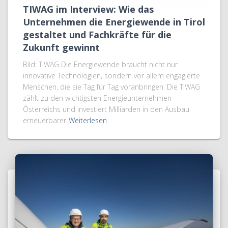
TIWAG im Interview: Wie das
Unternehmen die Energiewende in Tirol
gestaltet und Fachkräfte für die
Zukunft gewinnt
Bild: TIWAG Die Energiewende braucht nicht nur
innovative Technologien, sondern vor allem engagierte
Menschen, die sie Tag für Tag voranbringen. Die TIWAG
zählt zu den wichtigsten Energieunternehmen
Österreichs und investiert Milliarden in den Ausbau
erneuerbarer
Weiterlesen