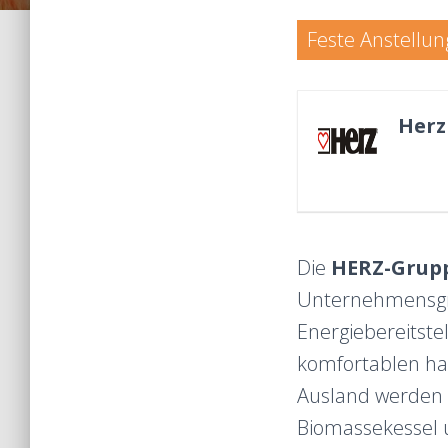
Feste Anstellun
Herz
Die
HERZ-Grup
Unternehmensgr
Energiebereitste
komfortablen ha
Ausland werden A
Biomassekessel