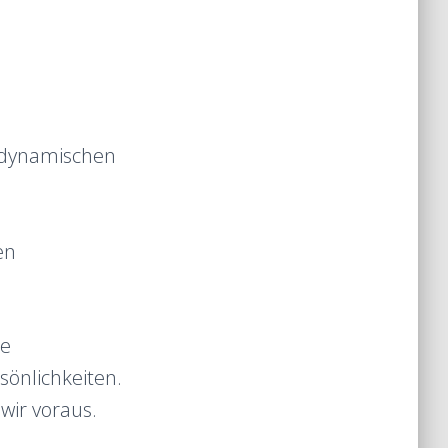
e
m dynamischen
en
te
önlichkeiten.
wir voraus.