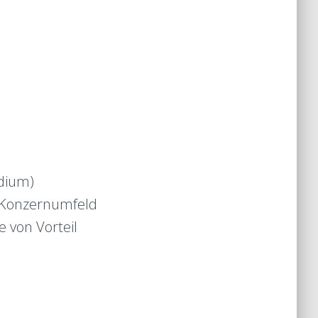
dium)
n Konzernumfeld
 von Vorteil