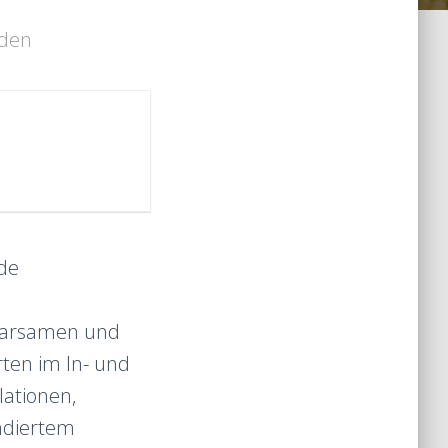
nden
nde
 sparsamen und
ten im In- und
lationen,
ndiertem