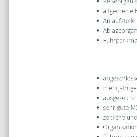
Reiseorgani
allgemeine K
Anlaufstelle
Ablageorgan
Fuhrparkm
abgeschloss
mehrjährige
ausgezeichn
sehr gute M
zeitliche und
Organisation
Führerschei